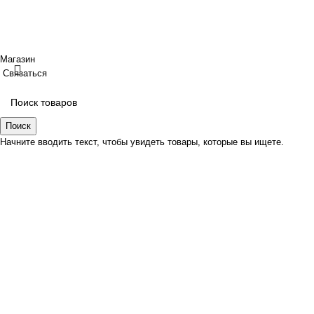
ОГРНИП: 323237500439274 тел: +79885030365
Создано
BOND
Магазин
Связаться
Поиск
Начните вводить текст, чтобы увидеть товары, которые вы ищете.