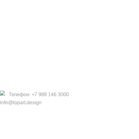
Дизайнерам
Фабрики
Партнеры/Сотрудничество
Работа в TopArt Design
Компания
О Нас
Услуги
Политика конфиденциальности
Договор оферты
Телефон: +7 988 146 3000
info@topart.design
Copyright © 2017 — 2021 «TopArt Design » (Сочи).
Все
права защищены
. Предложения на сайте не являются
публичной офертой.
ИП Шрайнер Ирина Владимировна ИНН: 312319647337