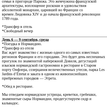
семьи в пригороде Парижа. Это жемчужина французской
архитектуры, воплощение роскоши и удовольствия
абсолютной монархии, царившей во Франции со
времен Людовика XIV и до начала французской революции
1789 года.
*Трансфер в отель
*Свободный вечер
_______________________________________________________
День 6 — 9 сентября, среда
*Поездка в Нормандию.
*Трансфер из отеля
Вас ждет знакомство с жизнью одного из самых известных
регионов Франции и его городами. Это будет день неспешных
прогулок по знаменитой набережной Довиля, дегустаций
изысков нормандской гастрономии в ресторане в Старом
порту Онфлера, созерцания величественных утесов, парка Les
Jardins d’Étretat и заката в одном из живописнейших
прибрежных городков — Этрета.
*Обед в ресторане.
Мы отведаем нормандские устрицы, креветки, гребешки,
знаменитые сыры Нормандии, продегустируем сидр и
кальвадос.