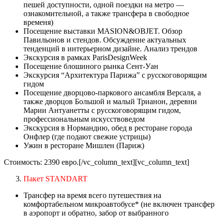
пешей доступности, одной поездки на метро —
ознакомительной, а также трансфера в свободное
временя)
Посещение выставки MASION&OBJET. Обзор
Павильонов и стендов. Обсуждение актуальных
тенденций в интерьерном дизайне. Анализ трендов
Экскурсия в рамках ParisDesignWeek
Посещение блошиного рынка Сент-Уан
Экскурсия “Архитектура Парижа” с русскоговорящим
гидом
Посещение дворцово-паркового ансамбля Версаля, а
также дворцов Большой и малый Трианон, деревни
Марии Антуанетты с русскоговорящим гидом,
профессиональным искусствоведом
Экскурсия в Нормандию, обед в ресторане города
Онфлер (где подают свежие устрицы)
Ужин в ресторане Мишлен (Париж)
Стоимость: 2390 евро.[/vc_column_text][vc_column_text]
Пакет STANDART
Трансфер на время всего путешествия на
комфортабельном микроавтобусе* (не включен трансфер
в аэропорт и обратно, забор от выбранного