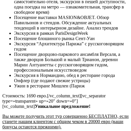
самостоятельно отеля, экскурсии в пешей доступности,
одна поездка на метро — ознакомительная, трансфер в
свободное время)
Посещение выставки MASION&OBJET. Обзор
Павильонов и стендов. Обсуждение актуальных
тенденций в интерьерном дизайне. Анализ трендов
Экскурсия в рамках ParisDesignWeek
Посещение блошиного рынка Сент-Уан
Экскурсия “Архитектура Парижа” с русскоговорящим
гидом
Посещение дворцово-паркового ансамбля Версаля, а
также дворцов Большой и малый Трианон, деревни
Марии Антуанетты с русскоговорящим гидом,
профессиональным искусствоведом
Экскурсия в Нормандию, обед в ресторане города
Онфлер (где подают свежие устрицы)
Ужин в ресторане Мишлен (Париж
Стоимость: 1690 евро.[/vc_column_text][vc_separator
type=»transparent» up=»20″ down=»0″]
[vc_column_text]
Уникальное предложение!
Вы можете получить этот тур совершенно БЕСПЛАТНО, если
станете нашим клиентом с общим чеком в 20000 евро (ваши
бонусы остаются прежними).