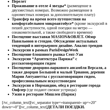
Перелет
Проживание в отеле 4 звезды*
(размещение в
двухместных номерах. Возможно размещение в
одноместных номерах за дополнительную плату)
Трансфер на время всего путешествия на
комфортабельном микроавтобусе*
(кроме экскурсий в
пешей доступности, одной поездки на метро —
ознакомительной, а также свободного времени)
Посещение выставки MASION&OBJET. Обзор
Павильонов и стендов. Обсуждение актуальных
тенденций в интерьерном дизайне. Анализ трендов
Экскурсия в рамках ParisDesignWeek
Посещение блошиного рынка Сент-Уан
Экскурсия “Архитектура Парижа” с
русскоговорящим гидом
Посещение дворцово-паркового ансамбля Версаля, а
также дворцов Большой и малый Трианон, деревни
Марии Антуанетты с русскоговорящим гидом,
профессиональным искусствоведом
Экскурсия в Нормандию, обед в ресторане города
Онфлер
(где подают свежие устрицы)
Ужин в ресторане Мишлен (Париж)
[/vc_column_text][vc_separator type=»transparent» up=»20″
down=»0″][vc_column_text]
ДЕТАЛИ ПОЕЗДКИ.