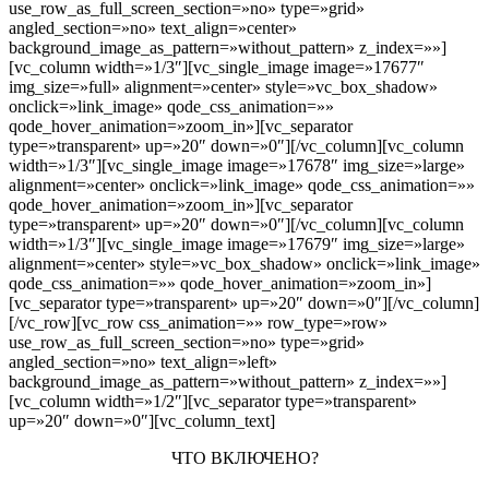
use_row_as_full_screen_section=»no» type=»grid»
angled_section=»no» text_align=»center»
background_image_as_pattern=»without_pattern» z_index=»»]
[vc_column width=»1/3″][vc_single_image image=»17677″
img_size=»full» alignment=»center» style=»vc_box_shadow»
onclick=»link_image» qode_css_animation=»»
qode_hover_animation=»zoom_in»][vc_separator
type=»transparent» up=»20″ down=»0″][/vc_column][vc_column
width=»1/3″][vc_single_image image=»17678″ img_size=»large»
alignment=»center» onclick=»link_image» qode_css_animation=»»
qode_hover_animation=»zoom_in»][vc_separator
type=»transparent» up=»20″ down=»0″][/vc_column][vc_column
width=»1/3″][vc_single_image image=»17679″ img_size=»large»
alignment=»center» style=»vc_box_shadow» onclick=»link_image»
qode_css_animation=»» qode_hover_animation=»zoom_in»]
[vc_separator type=»transparent» up=»20″ down=»0″][/vc_column]
[/vc_row][vc_row css_animation=»» row_type=»row»
use_row_as_full_screen_section=»no» type=»grid»
angled_section=»no» text_align=»left»
background_image_as_pattern=»without_pattern» z_index=»»]
[vc_column width=»1/2″][vc_separator type=»transparent»
up=»20″ down=»0″][vc_column_text]
ЧТО ВКЛЮЧЕНО?