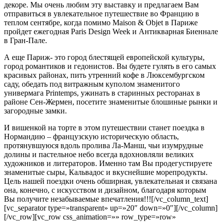
декоре. Мы очень любим эту выставку и предлагаем Вам
отправиться в увлекательное путешествие во Францию в
теплом сентябре, когда помимо Maison & Objet в Париже
пройдет ежегодная Paris Design Week и Антикварная Биеннале
в Гран-Пале.
А еще Париж- это город блестящей европейской культуры,
город романтиков и гедонистов. Вы будете гулять в его самых
красивых районах, пить утренний кофе в Люксембургском
саду, обедать под витражным куполом знаменитого
универмага Printemps, ужинать в старинных ресторанах в
районе Сен-Жермен, посетите знаменитые блошиные рынки и
загородные замки.
И вишенкой на торте в этом путешествии станет поездка в
Нормандию – французскую историческую область,
протянувшуюся вдоль пролива Ла-Манш, чьи изумрудные
долины и пастельное небо всегда вдохновляли великих
художников и литераторов. Именно там Вы продегустируете
знаменитые сыры, Кальвадос и вкуснейшие морепродукты.
Цель нашей поездки очень обширная, увлекательная и связана
она, конечно, с искусством и дизайном, благодаря которым
Вы получите незабываемые впечатления!!![/vc_column_text]
[vc_separator type=»transparent» up=»20″ down=»0″][/vc_column]
[/vc_row][vc_row css_animation=»» row_type=»row»