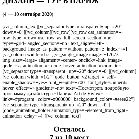
ДИЗАЙН — ТУР В ПАРИЖ
(4 — 10 сентября 2020)
[/vc_column_text][vc_separator type=»transparent» up=»20″
down=»0″][/vc_column][/vc_row][vc_row css_animation=»»
row_type=»row» use_row_as_full_screen_section=»no»
type=»grid» angled_section=»no» text_align=»left»
background_image_as_pattern=»without_pattern» z_index=»»]
[vc_column width=»1/2″][vc_single_image image=»17673″
img_size=»large» alignment=»center» onclick=»link_image»
qode_css_animation=»» qode_hover_animation=»zoom_in»]
[vc_separator type=»transparent» up=»20″ down=»0″][/vc_column]
[vc_column width=»1/2″][qode_button_v2 target=»_self»
enable_shadow=»yes» font_weight=»700″ font_style=»inherit»
hover_effect=»» gradient=»no» text=»Посмотреть подробную
программу дизайн-тура «Париж: Art de Vivre»»
link=»#program» color=»#000000″ background_color=»#eeee22″]
[vc_separator type=»transparent» up=»20″ down=»0″]
[qode_animation_holder animation_type=»element_from_right»
animation_delay=»4″][vc_column_text]
Осталось
7 из 10 мест