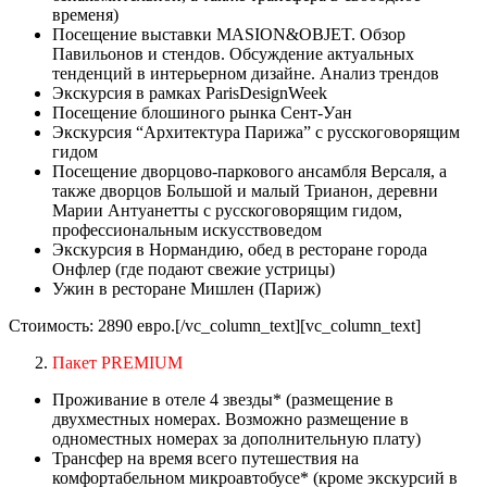
временя)
Посещение выставки MASION&OBJET. Обзор
Павильонов и стендов. Обсуждение актуальных
тенденций в интерьерном дизайне. Анализ трендов
Экскурсия в рамках ParisDesignWeek
Посещение блошиного рынка Сент-Уан
Экскурсия “Архитектура Парижа” с русскоговорящим
гидом
Посещение дворцово-паркового ансамбля Версаля, а
также дворцов Большой и малый Трианон, деревни
Марии Антуанетты с русскоговорящим гидом,
профессиональным искусствоведом
Экскурсия в Нормандию, обед в ресторане города
Онфлер (где подают свежие устрицы)
Ужин в ресторане Мишлен (Париж)
Стоимость: 2890 евро.[/vc_column_text][vc_column_text]
Пакет PREMIUM
Проживание в отеле 4 звезды* (размещение в
двухместных номерах. Возможно размещение в
одноместных номерах за дополнительную плату)
Трансфер на время всего путешествия на
комфортабельном микроавтобусе* (кроме экскурсий в