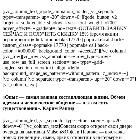
[/vc_column_text][/qode_animation_holder][vc_separator
type=»transparent» up=»20″ down=»0″][qode_button_v2
target=»_self» enable_shadow=»yes» font_weight=»700″
hover_effect=»» gradient=»no» text=»ОСТАВИТЬ ЗАЯВКУ
СЕЙЧАС И ПОЛУЧИТЬ СКИДКУ 15% (время акции
ограниченно)» link=»popmake-17770 | popmake-call-back»
custom_class=»popmake-17770 | popmake-call-back»
color=»#000000″ background_color=»#eeee22″][/vc_column]
[/vc_row][vc_row css_animation=»» row_type=»row»
use_row_as_full_screen_section=»no» type=»grid»
angled_section=»no» text_align=»left»
background_image_as_pattern=»without_pattern» z_index=»»]
[vc_column][vc_separator type=»transparent» up=»20″ down=»0″]
[vc_column_text]
«Опыт — самая важная составляющая жизни. Обмен
идеями и человеческое общение — в этом суть
существования». Карим Рашид
[/vc_column_text][vc_separator type=»transparent» up=»20″
down=»0″][vc_column_text]Совсем скоро откроет свои двери
очередная выставка Maison&Objet в Париже — выставка
новых тенденций, имен, ярких открытий в интерьере и