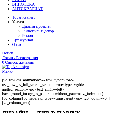
ВИНОТЕКА
АНТИКВАРИАТ
Topart Gallery
Услуги
Дизайн проекты
Живопись и декор
Ремонт
Арт журнал
О нас
Поиск
Логин / Регистрация
0
Список желаний
Меню
[vc_row css_animation=»» row_type=»row»
use_row_as_full_screen_section=»no» type=»grid»
angled_section=»no» text_align=»left»
background_image_as_pattern=»without_pattern» z_index=»»]
[vc_column][vc_separator type=»transparent» up=»20″ down=»0″]
[vc_column_text]