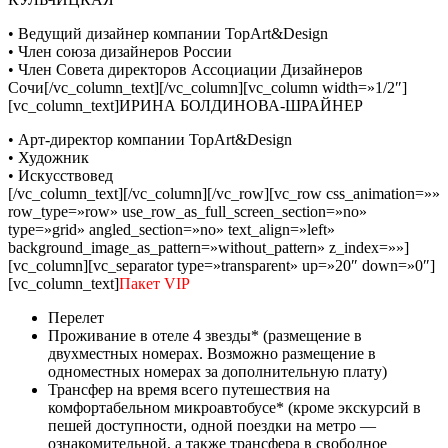
• Ведущий дизайнер компании TopArt&Design
• Член союза дизайнеров России
• Член Совета директоров Ассоциации Дизайнеров
Сочи[/vc_column_text][/vc_column][vc_column width=»1/2″]
[vc_column_text]ИРИНА БОЛДИНОВА-ШРАЙНЕР
• Арт-директор компании TopArt&Design
• Художник
• Искусствовед
[/vc_column_text][/vc_column][/vc_row][vc_row css_animation=»»
row_type=»row» use_row_as_full_screen_section=»no»
type=»grid» angled_section=»no» text_align=»left»
background_image_as_pattern=»without_pattern» z_index=»»]
[vc_column][vc_separator type=»transparent» up=»20″ down=»0″]
[vc_column_text]
Пакет VIP
Перелет
Проживание в отеле 4 звезды* (размещение в
двухместных номерах. Возможно размещение в
одноместных номерах за дополнительную плату)
Трансфер на время всего путешествия на
комфортабельном микроавтобусе* (кроме экскурсий в
пешей доступности, одной поездки на метро —
ознакомительной, а также трансфера в свободное