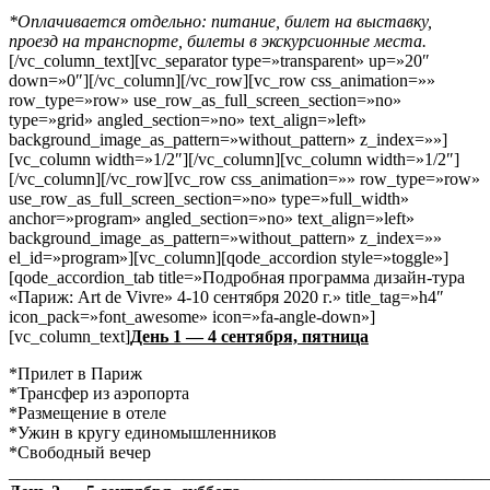
*Оплачивается отдельно: питание, билет на выставку,
проезд на транспорте, билеты в экскурсионные места.
[/vc_column_text][vc_separator type=»transparent» up=»20″
down=»0″][/vc_column][/vc_row][vc_row css_animation=»»
row_type=»row» use_row_as_full_screen_section=»no»
type=»grid» angled_section=»no» text_align=»left»
background_image_as_pattern=»without_pattern» z_index=»»]
[vc_column width=»1/2″][/vc_column][vc_column width=»1/2″]
[/vc_column][/vc_row][vc_row css_animation=»» row_type=»row»
use_row_as_full_screen_section=»no» type=»full_width»
anchor=»program» angled_section=»no» text_align=»left»
background_image_as_pattern=»without_pattern» z_index=»»
el_id=»program»][vc_column][qode_accordion style=»toggle»]
[qode_accordion_tab title=»Подробная программа дизайн-тура
«Париж: Art de Vivre» 4-10 сентября 2020 г.» title_tag=»h4″
icon_pack=»font_awesome» icon=»fa-angle-down»]
[vc_column_text]
День 1 — 4 сентября, пятница
*Прилет в Париж
*Трансфер из аэропорта
*Размещение в отеле
*Ужин в кругу единомышленников
*Свободный вечер
_______________________________________________________