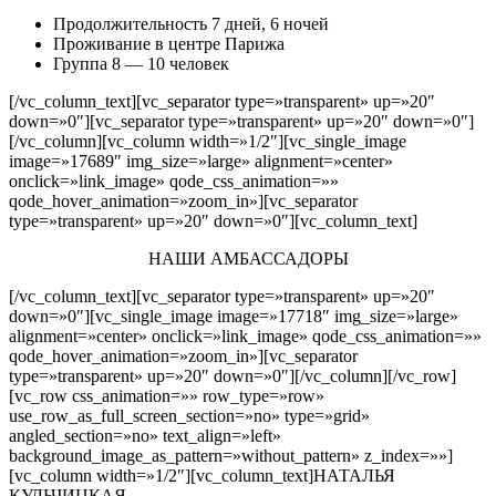
Продолжительность 7 дней, 6 ночей
Проживание в центре Парижа
Группа 8 — 10 человек
[/vc_column_text][vc_separator type=»transparent» up=»20″
down=»0″][vc_separator type=»transparent» up=»20″ down=»0″]
[/vc_column][vc_column width=»1/2″][vc_single_image
image=»17689″ img_size=»large» alignment=»center»
onclick=»link_image» qode_css_animation=»»
qode_hover_animation=»zoom_in»][vc_separator
type=»transparent» up=»20″ down=»0″][vc_column_text]
НАШИ АМБАССАДОРЫ
[/vc_column_text][vc_separator type=»transparent» up=»20″
down=»0″][vc_single_image image=»17718″ img_size=»large»
alignment=»center» onclick=»link_image» qode_css_animation=»»
qode_hover_animation=»zoom_in»][vc_separator
type=»transparent» up=»20″ down=»0″][/vc_column][/vc_row]
[vc_row css_animation=»» row_type=»row»
use_row_as_full_screen_section=»no» type=»grid»
angled_section=»no» text_align=»left»
background_image_as_pattern=»without_pattern» z_index=»»]
[vc_column width=»1/2″][vc_column_text]НАТАЛЬЯ
КУЛЬЧИЦКАЯ